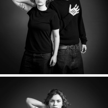
ALOÏS & LEON