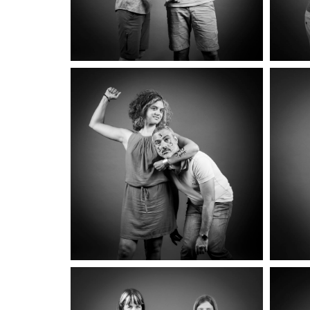
SOPHIE & JÉRÔME
AR
SELMA & ALBAN