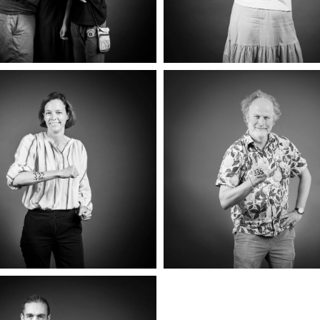
NAUD, PATRICIA & NOAM
EUGÉNIE
ELODIE
LOÏC